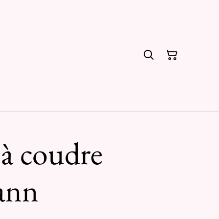
 à coudre
ann