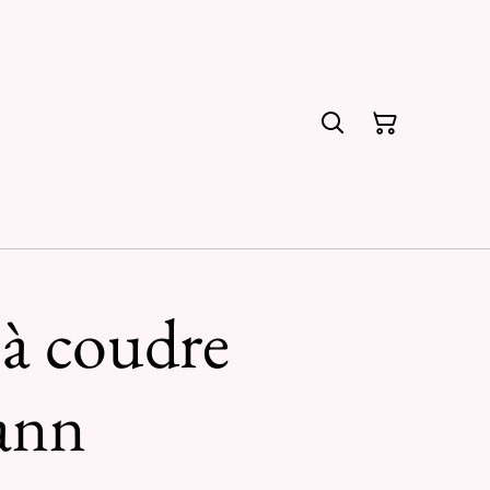
 à coudre
ann