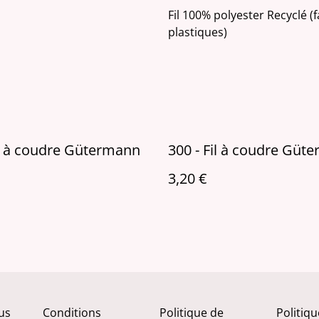
Fil 100% polyester Recyclé (
plastiques)
il à coudre Gütermann
300 - Fil à coudre Güt
3,20 €
us
Conditions
Politique de
Politiq