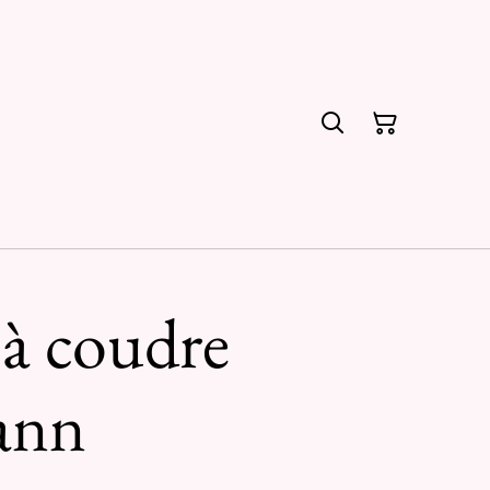
 à coudre
ann