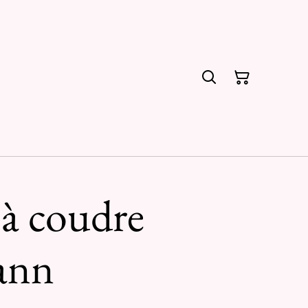
 à coudre
ann