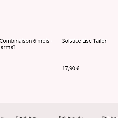
mbinaison 6 mois -
Solstice Lise Tailor
Marmaï
17,90 €
us
Conditions
Politique de
Politiq