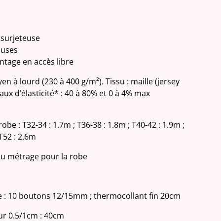
 surjeteuse
luses
tage en accès libre
en à lourd (230 à 400 g/m²). Tissu : maille (jersey
 Taux d’élasticité* : 40 à 80% et 0 à 4% max
obe : T32-34 : 1.7m ; T36-38 : 1.8m ; T40-42 : 1.9m ;
 T52 : 2.6m
 au métrage pour la robe
 : 10 boutons 12/15mm ; thermocollant fin 20cm
ur 0.5/1cm : 40cm