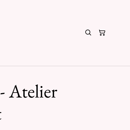
- Atelier
t