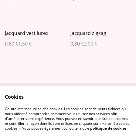
%
%
Jacquard vert lurex
Jacquard zigzag
0,60 €
1,50 €
0,80 €
2,00 €
Cookies
Contactez-nous
Conditions
Politique de
Politique de cookies
Ce site Internet utilise des cookies. Les cookies sont de petits fichiers qui
confidentialité
nous aident à comprendre comment vous utilisez nos services afin
d'améliorer votre expérience. Vous pouvez en savoir plus sur ces cookies
et contrôler la façon dont ils sont utilisés en cliquant sur « Paramètres des
cookies ». Vous pouvez également consulter notre
politique de cookies
.