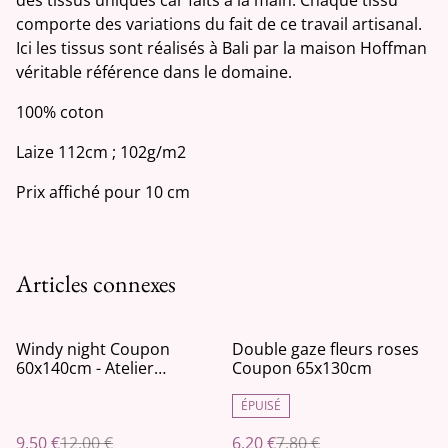
comporte des variations du fait de ce travail artisanal.
Ici les tissus sont réalisés à Bali par la maison Hoffman
véritable référence dans le domaine.
100% coton
Laize 112cm ; 102g/m2
Prix affiché pour 10 cm
Articles connexes
%
%
Windy night Coupon
Double gaze fleurs roses
60x140cm - Atelier
Coupon 65x130cm
Brunette
ÉPUISÉ
9,50 €
12,00 €
6,20 €
7,80 €