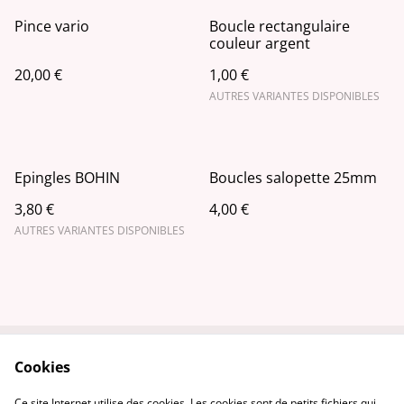
Pince vario
Boucle rectangulaire
couleur argent
20,00 €
1,00 €
AUTRES VARIANTES DISPONIBLES
Epingles BOHIN
Boucles salopette 25mm
3,80 €
4,00 €
AUTRES VARIANTES DISPONIBLES
Cookies
Contactez-nous
Conditions
Politique de
Politique de cookies
Ce site Internet utilise des cookies. Les cookies sont de petits fichiers qui