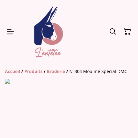
Accueil
/
Produits
/
Broderie
/
N°304 Mouliné Spécial DMC