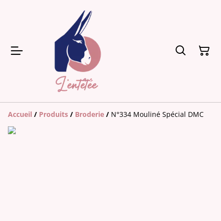
Accueil
/
Produits
/
Broderie
/
N°334 Mouliné Spécial DMC