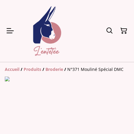
Accueil
/
Produits
/
Broderie
/
N°371 Mouliné Spécial DMC