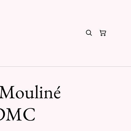
Mouliné
l DMC