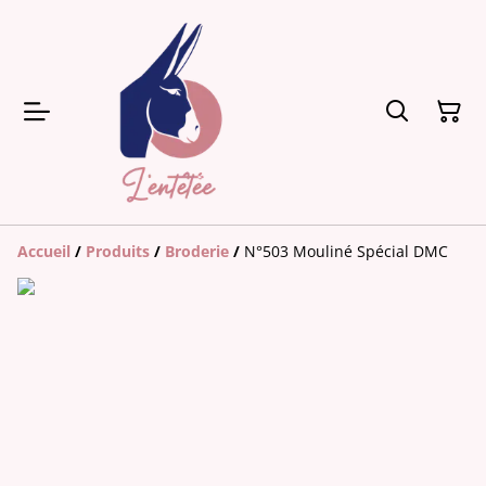
Accueil
/
Produits
/
Broderie
/
N°503 Mouliné Spécial DMC