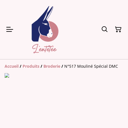
Accueil
/
Produits
/
Broderie
/
N°517 Mouliné Spécial DMC