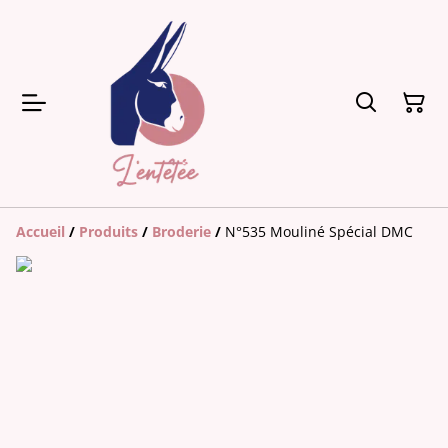
Accueil
/
Produits
/
Broderie
/
N°535 Mouliné Spécial DMC