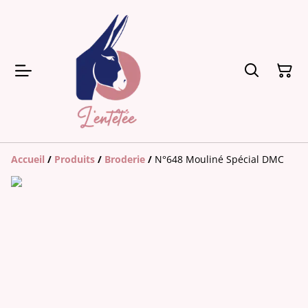
Accueil
/
Produits
/
Broderie
/
N°648 Mouliné Spécial DMC