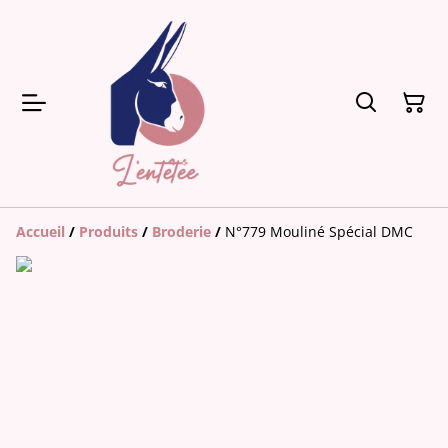
Accueil
/
Produits
/
Broderie
/
N°779 Mouliné Spécial DMC