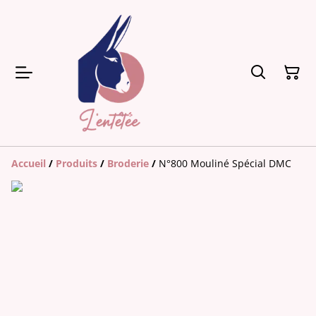
Accueil
/
Produits
/
Broderie
/
N°800 Mouliné Spécial DMC