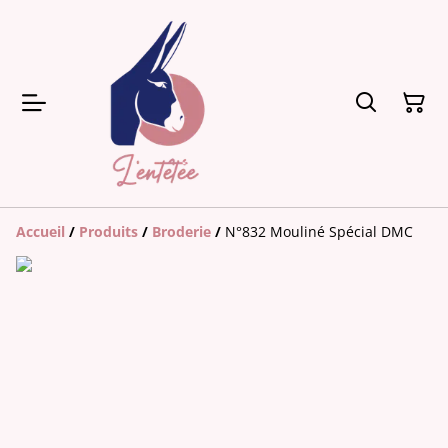
Accueil
/
Produits
/
Broderie
/
N°832 Mouliné Spécial DMC