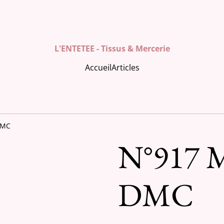
L'ENTETEE - Tissus & Mercerie
Accueil
Articles
DMC
N°917 M
DMC