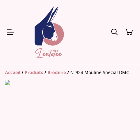
Accueil
/
Produits
/
Broderie
/
N°924 Mouliné Spécial DMC