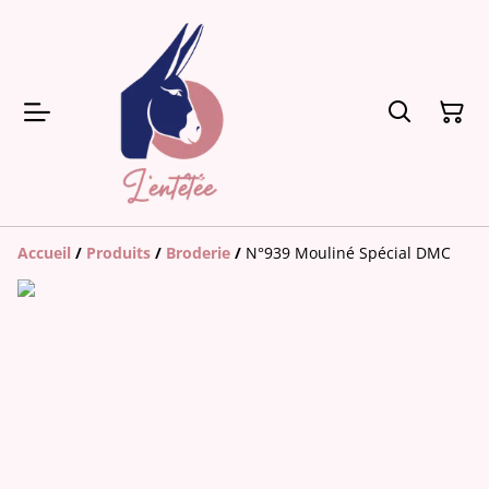
Accueil
/
Produits
/
Broderie
/
N°939 Mouliné Spécial DMC