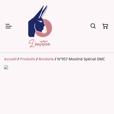
Accueil
/
Produits
/
Broderie
/
N°957 Mouliné Spécial DMC