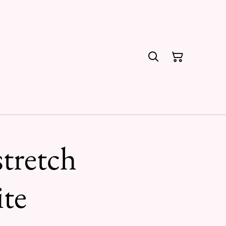
stretch
te